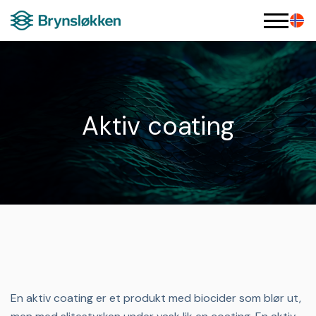
Aktiv coating
En aktiv coating er et produkt med biocider som blør ut,