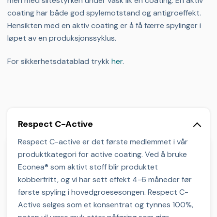
men med slitestyrken under vask lik en coating. En aktiv
coating har både god spylemotstand og antigroeffekt.
Hensikten med en aktiv coating er å få færre spylinger i
løpet av en produksjonssyklus.
For sikkerhetsdatablad trykk
her
.
Respect C-Active
Respect C-active er det første medlemmet i vår
produktkategori for active coating. Ved å bruke
Econea® som aktivt stoff blir produktet
kobberfritt, og vi har sett effekt 4-6 måneder før
første spyling i hovedgroesesongen. Respect C-
Active selges som et konsentrat og tynnes 100%,