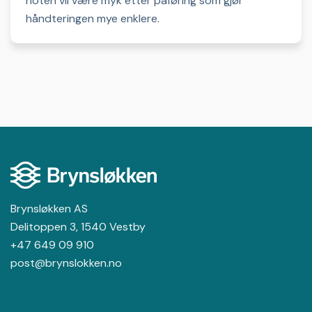
noten vil være myk etter påføring som gjør
håndteringen mye enklere.
Brynsløkken AS
Delitoppen 3, 1540
Vestby
+47 649 09 910
post@brynslokken.no